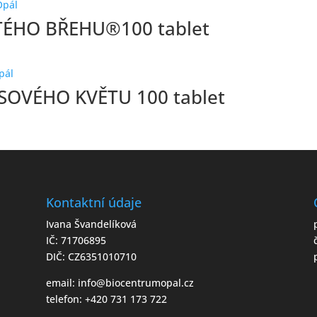
ÉHO BŘEHU®100 tablet
SOVÉHO KVĚTU 100 tablet
Kontaktní údaje
Ivana Švandelíková
IČ: 71706895
DIČ: CZ6351010710
email:
info@biocentrumopal.cz
telefon:
+420 731 173 722