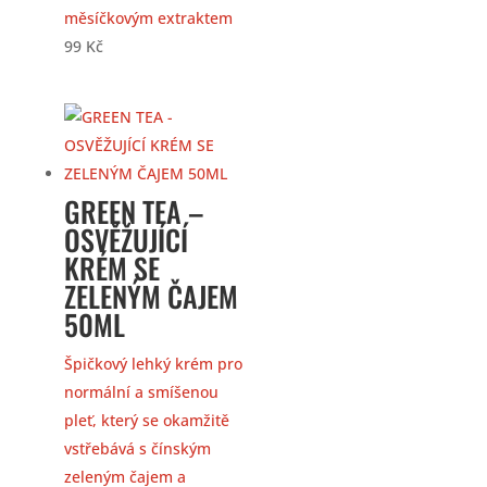
měsíčkovým extraktem
99
Kč
GREEN TEA –
OSVĚŽUJÍCÍ
KRÉM SE
ZELENÝM ČAJEM
50ML
Špičkový lehký krém pro
normální a smíšenou
pleť, který se okamžitě
vstřebává s čínským
zeleným čajem a