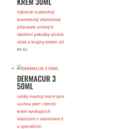
KRÉM 30ML
Výborně snášenlivý
kosmetický vitaminový
přípravek určený k
ošetření pokožky očních
víček a krajiny kolem očí
89
Kč
DERMACUR 3
50ML
Lehký mastný noční (pro
suchou pleť i denní)
krém vynikajících
vlastností s vitaminem E
a speciálním