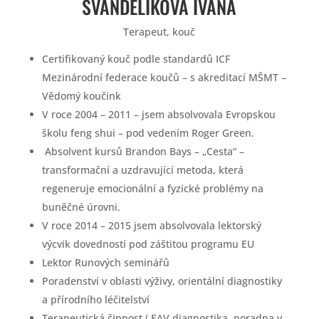
ŠVANDELÍKOVÁ IVANA
Terapeut, kouč
Certifikovaný kouč podle standardů ICF
Mezinárodní federace koučů – s akreditací MŠMT –
Vědomý koučink
V roce 2004 – 2011 – jsem absolvovala Evropskou
školu feng shui – pod vedením Roger Green.
Absolvent kursů Brandon Bays – „Cesta“ –
transformační a uzdravující metoda, která
regeneruje emocionální a fyzické problémy na
buněčné úrovni.
V roce 2014 – 2015 jsem absolvovala lektorský
výcvik dovedností pod záštitou programu EU
Lektor Runových seminářů
Poradenství v oblasti výživy, orientální diagnostiky
a přírodního léčitelství
Terapeutická činnost ( EAV diagnostika, poradna v