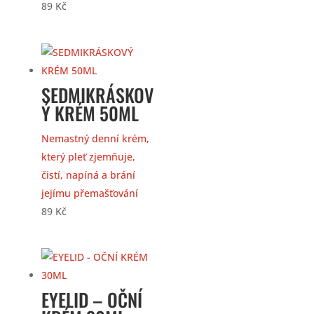
89
Kč
SEDMIKRÁSKOV
Ý KRÉM 50ML
Nemastný denní krém,
který pleť zjemňuje,
čistí, napíná a brání
jejímu přemašťování
89
Kč
EYELID – OČNÍ