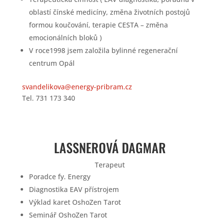
oblastí čínské medicíny, změna životních postojů
formou koučování, terapie CESTA – změna
emocionálních bloků )
V roce1998 jsem založila bylinné regenerační
centrum Opál
svandelikova@energy-pribram.cz
Tel. 731 173 340
LASSNEROVÁ DAGMAR
Terapeut
Poradce fy.
Energy
Diagnostika EAV přístrojem
Výklad karet
Osho
Zen
Tarot
Seminář
Osho
Zen
Tarot