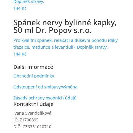
Doplněk stravy.
144
Kč
Spánek nervy bylinné kapky,
50 ml Dr. Popov s.r.o.
Pro kvalitní spánek, relaxaci a duševní pohodu (díky
třezalce, meduňce a levanduli). Doplněk stravy.
144
Kč
Další informace
Obchodní podmínky
Odstoupení od smlouvy/výměna
Zásady ochrany osobních údajů
Kontaktní údaje
Ivana Švandelíková
IČ: 71706895
DIČ: CZ6351010710