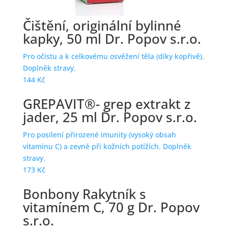
Čištění, originální bylinné
kapky, 50 ml Dr. Popov s.r.o.
Pro očistu a k celkovému osvěžení těla (díky kopřivě).
Doplněk stravy.
144
Kč
GREPAVIT®- grep extrakt z
jader, 25 ml Dr. Popov s.r.o.
Pro posílení přirozené imunity (vysoký obsah
vitamínu C) a zevně při kožních potížích. Doplněk
stravy.
173
Kč
Bonbony Rakytník s
vitamínem C, 70 g Dr. Popov
s.r.o.