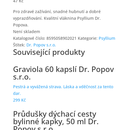
47
Kč
Pro zdravé zažívání, snadné hubnutí a dobré
vyprazdňování. Kvalitní vláknina Psyllium Dr.
Popova.
Není skladem
Katalogové číslo:
8595058902021
Kategorie:
Psyllium
Štítek:
Dr. Popov s.r.o.
Související produkty
Graviola 60 kapslí Dr. Popov
s.r.o.
Pestrá a vyvážená strava. Láska a vděčnost za tento
dar.
299
Kč
Průdušky dýchací cesty
bylinné kapky, 50 ml Dr.
Popov s.r.o.