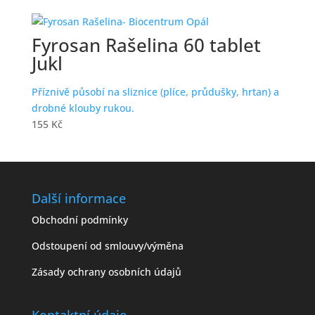
Fyrosan Rašelina 60 tablet
Jukl
Příznivě působí na sliznice (plíce, průdušky, hrtan) a
drobné klouby rukou.
155
Kč
Další informace
Obchodní podmínky
Odstoupení od smlouvy/výměna
Zásady ochrany osobních údajů
Kontaktní údaje