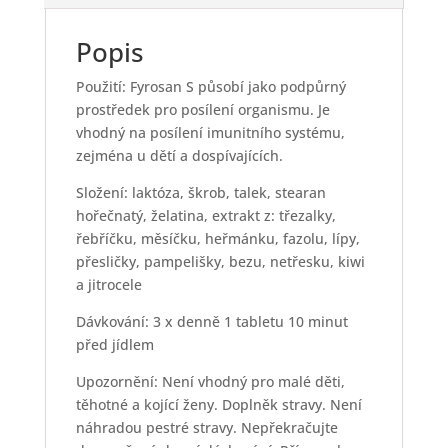
Popis
Použití: Fyrosan S působí jako podpůrný
prostředek pro posílení organismu. Je
vhodný na posílení imunitního systému,
zejména u dětí a dospívajících.
Složení: laktóza, škrob, talek, stearan
hořečnatý, želatina, extrakt z: třezalky,
řebříčku, měsíčku, heřmánku, fazolu, lípy,
přesličky, pampelišky, bezu, netřesku, kiwi
a jitrocele
Dávkování: 3 x denně 1 tabletu 10 minut
před jídlem
Upozornění: Není vhodný pro malé děti,
těhotné a kojící ženy. Doplněk stravy. Není
náhradou pestré stravy. Nepřekračujte