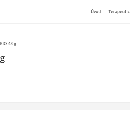
Úvod
Terapeutic
 BIO 43 g
 g