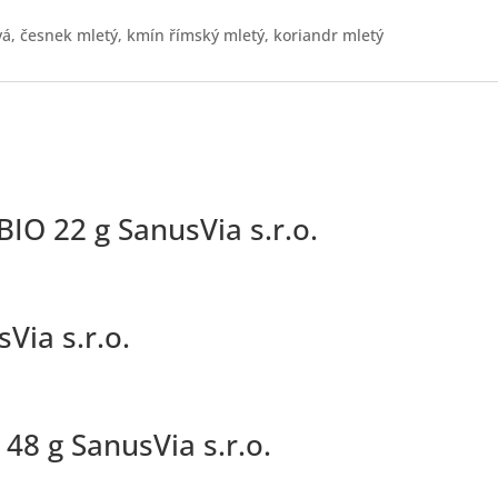
ivá, česnek mletý, kmín římský mletý, koriandr mletý
IO 22 g SanusVia s.r.o.
Via s.r.o.
48 g SanusVia s.r.o.