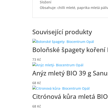
Složení
Obsahuje: chilli mleté, paprika mletá pál
Související produkty
Boloňské špagety koření B
73
Kč
Anýz mletý BIO 39 g Sanus
68
Kč
Citrónová kůra mletá BIO 
68
Kč