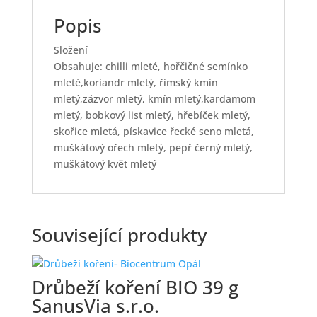
Popis
Složení
Obsahuje: chilli mleté, hořčičné semínko
mleté,koriandr mletý, římský kmín
mletý,zázvor mletý, kmín mletý,kardamom
mletý, bobkový list mletý, hřebíček mletý,
skořice mletá, pískavice řecké seno mletá,
muškátový ořech mletý, pepř černý mletý,
muškátový květ mletý
Související produkty
Drůbeží koření BIO 39 g
SanusVia s.r.o.