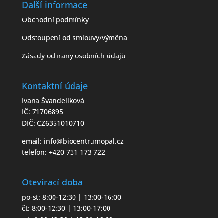
Další informace
Obchodní podmínky
Odstoupení od smlouvy/výměna
Zásady ochrany osobních údajů
Kontaktní údaje
Ivana Švandelíková
IČ: 71706895
DIČ: CZ6351010710
email:
info@biocentrumopal.cz
telefon:
+420 731 173 722
Otevírací doba
po-st: 8:00-12:30 | 13:00-16:00
čt: 8:00-12:30 | 13:00-17:00