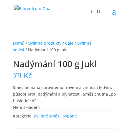
Domů
/
Bylinné produkty
/
Čaje
/
Bylinné
směsi
/ Nadýmání 100 g Jukl
Nadýmání 100 g Jukl
79
Kč
Směs pomáhá správnému trávení a činnosti ledvin,
působí proti nadýmání a plynatosti. Směs chutná „po
hašlerkách“.
Není skladem
Kategorie:
Bylinné směsi
,
Sypané