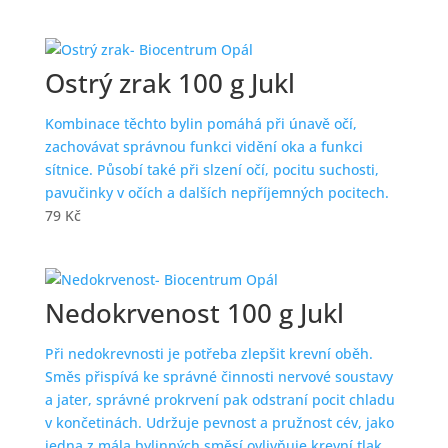
Ostrý zrak 100 g Jukl
Kombinace těchto bylin pomáhá při únavě očí,
zachovávat správnou funkci vidění oka a funkci
sítnice. Působí také při slzení očí, pocitu suchosti,
pavučinky v očích a dalších nepříjemných pocitech.
79
Kč
Nedokrvenost 100 g Jukl
Při nedokrevnosti je potřeba zlepšit krevní oběh.
Směs přispívá ke správné činnosti nervové soustavy
a jater, správné prokrvení pak odstraní pocit chladu
v končetinách. Udržuje pevnost a pružnost cév, jako
jedna z mála bylinných směsí ovlivňuje krevní tlak.