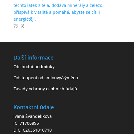
těchto látek z těla, dodává minerály a železo,
přispívá k vitalitě a pomáhá, abyste se cítili
energičtěji.
79
Kč
Další informace
Obchodní podmínky
Odstoupení od smlouvy/výměna
Zásady ochrany osobních údajů
Kontaktní údaje
Ivana Švandelíková
IČ: 71706895
DIČ: CZ6351010710