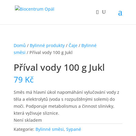
Domů
/
Bylinné produkty
/
Čaje
/
Bylinné
směsi
/ Příval vody 100 g Jukl
Příval vody 100 g Jukl
79
Kč
Směs má hlavní úkol napomáhání vylučování vody z
těla a elektrolytů (voda s rozpuštěnými solemi) do
moči. Podporuje metabolismus a činnost slinivky,
která vyživuje sliznice.
Není skladem
Kategorie:
Bylinné směsi
,
Sypané