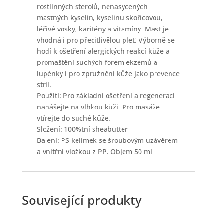
rostlinných sterolů, nenasycených
mastných kyselin, kyselinu skořicovou,
léčivé vosky, karitény a vitamíny. Mast je
vhodná i pro přecitlivělou pleť. Výborně se
hodí k ošetření alergických reakcí kůže a
promaštění suchých forem ekzémů a
lupénky i pro zpružnění kůže jako prevence
strií.
Použití: Pro základní ošetření a regeneraci
nanášejte na vlhkou kůži. Pro masáže
vtírejte do suché kůže.
Složení: 100%tní sheabutter
Balení: PS kelímek se šroubovým uzávěrem
a vnitřní vložkou z PP. Objem 50 ml
Související produkty