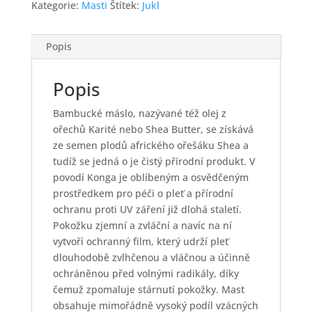
Kategorie:
Masti
Štítek:
Jukl
Popis
Popis
Bambucké máslo, nazývané též olej z
ořechů Karité nebo Shea Butter, se získává
ze semen plodů afrického ořešáku Shea a
tudíž se jedná o je čistý přírodní produkt. V
povodí Konga je oblíbeným a osvědčeným
prostředkem pro péči o pleť a přírodní
ochranu proti UV záření již dlohá staletí.
Pokožku zjemní a zvláční a navíc na ní
vytvoří ochranný film, který udrží pleť
dlouhodobě zvlhčenou a vláčnou a účinně
ochráněnou před volnými radikály, díky
čemuž zpomaluje stárnutí pokožky. Mast
obsahuje mimořádně vysoký podíl vzácných