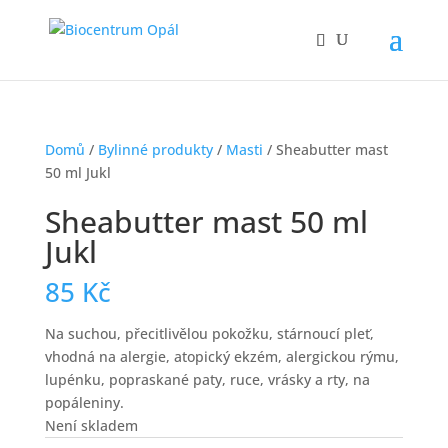
Domů
/
Bylinné produkty
/
Masti
/ Sheabutter mast
50 ml Jukl
Sheabutter mast 50 ml
Jukl
85
Kč
Na suchou, přecitlivělou pokožku, stárnoucí pleť,
vhodná na alergie, atopický ekzém, alergickou rýmu,
lupénku, popraskané paty, ruce, vrásky a rty, na
popáleniny.
Není skladem