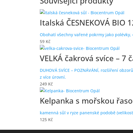
Související produkty
Italská ČESNEKOVÁ BIO 1
Obohatí všechny vařené pokrmy jako polévky, 
59
Kč
VELKÁ čakrová svíce – 7 
DUHOVÁ SVÍCE – POZNÁVÁNÍ, rozšíření obzorů:
z více úrovní.
249
Kč
Kelpanka s mořskou řaso
kamenná sůl v ryze panenské podobě (velikost
125
Kč