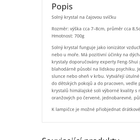
Popis
Solný krystal na čajovou svíčku
Rozměr: výška cca 7–8cm, průměr cca 8,
Hmotnost: 700g
Solný krystal funguje jako ionizátor vzduch
nebo u moře. Má pozitivní účinky na dýcha
krystaly doporučovány experty Feng-Shui p
blahodárně působí na lidskou psychiku. Je
slunce nebo oheň v krbu. Vytvářejí útulné 
do dětských pokojů a do pracoven, vedle 
krystalů himálajské soli výborné kvality 
oranžových po červené, jednobarevné, půl
K lampičce je možné přiobjednat drátkové