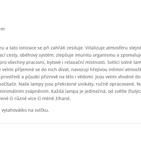
5cm
u a tato ionizace se při zahřátí zesiluje. Vitalizuje atmosféru stej
cí cesty, oběhový systém, zlepšuje imunitu organismu a zpomaluje 
ro všechny pracovní, bytové i relaxační místnosti. Svítící solné la
 velmi příjemné se do nich dívat, navozují hřejivou intimní atmosf
prostředí a působí příznivě na tělo i vědomí. Jsou velmi vhodné do 
počítače. Naše lampy jsou překrásné unikáty, ručně opracované. N
s minimálním zvápněním. Každá lampa je jedinečná, od světle žlutýc
ené či různě více či méně žíhané.
 vytahovátko na svíčku.