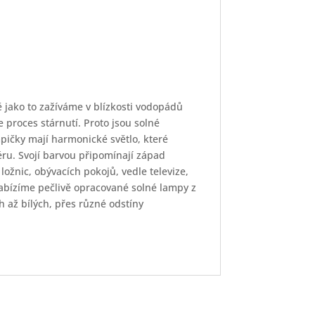
ně jako to zažíváme v blízkosti vodopádů
proces stárnutí. Proto jsou solné
mpičky mají harmonické světlo, které
éru. Svojí barvou připomínají západ
ložnic, obývacích pokojů, vedle televize,
abízíme pečlivě opracované solné lampy z
h až bílých, přes různé odstíny