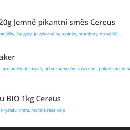
20g Jemně pikantní směs Cereus
omáčky, špagety, je výborná na topinky, brambory, do salátů …
čaker
 pro potěšení smyslů, při seznamování s čakrami, pokud chcete n
u BIO 1kg Cereus
 krystalu 1mm), mořská řasa Kelp