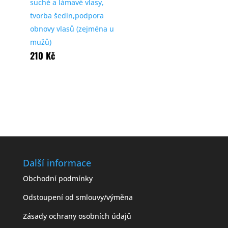
suché a lámavé vlasy,
tvorba šedin,podpora
obnovy vlasů (zejména u
mužů)
210
Kč
Další informace
Obchodní podmínky
Odstoupení od smlouvy/výměna
Zásady ochrany osobních údajů