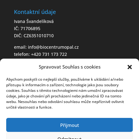
Kontaktní údaje
Ivana Švandelíková
IČ: 71706895
DIČ: CZ6351010710
email:
info@biocentrumopal.cz
telefon:
+420 731 173 722
Spravovat Souhlas s cookies
Otevírací doba
Abychom poskytli co nejlepší služby, používáme k ukládání a/nebo
po-st: 8:00-12:30 | 13:00-16:00
přístupu k informacím o zařízení, technologie jako jsou soubory
čt: 8:00-12:30 | 13:00-17:00
cookies. Souhlas s těmito technologiemi nám umožní zpracovávat
údaje, jako je chování při procházení nebo jedinečná ID na tomto
pá: 8:00-12:30 | 13:00-16:00
webu. Nesouhlas nebo odvolání souhlasu může nepříznivě ovlivnit
určité vlastnosti a funkce.
Přijmout
Odmítnout