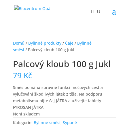
Domů
/
Bylinné produkty
/
Čaje
/
Bylinné
směsi
/ Palcový kloub 100 g Jukl
Palcový kloub 100 g Jukl
79
Kč
Směs pomáhá správné funkci močových cest a
vylučování škodlivých látek z těla. Na podporu
metabolismu pijte čaj JÁTRA a užívejte tablety
FYROSAN JÁTRA.
Není skladem
Kategorie:
Bylinné směsi
,
Sypané