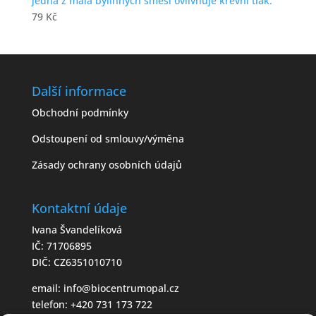
jedna z mála bylinných směsí ovlivňuje krevní tlak.
79
Kč
Další informace
Obchodní podmínky
Odstoupení od smlouvy/výměna
Zásady ochrany osobních údajů
Kontaktní údaje
Ivana Švandelíková
IČ: 71706895
DIČ: CZ6351010710
email:
info@biocentrumopal.cz
telefon:
+420 731 173 722