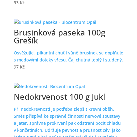
93
Kč
Brusinková paseka 100g
Grešík
Osvěžující, pikantní chuť i vůně brusinek se doplňuje
s medovými doteky vřesu. Čaj chutná teplý i studený.
97
Kč
Nedokrvenost 100 g Jukl
Při nedokrevnosti je potřeba zlepšit krevní oběh.
Směs přispívá ke správné činnosti nervové soustavy
a jater, správné prokrvení pak odstraní pocit chladu
v končetinách. Udržuje pevnost a pružnost cév, jako